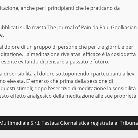
ditazione, anche per i principianti che le praticano da
ubblicati sulla rivista The Journal of Pain da Paul Goolkasian
e.
 al dolore di un gruppo di persone che per tre giorni, e per
itazione. La meditazione rivelatasi efficace è la cosiddetta
resente evitando di pensare a passato e futuro.
a di sensibilità al dolore sottoponendo i partecipanti a lievi
meno elevata. E’ emerso che prima della sessione di
uesti stimoli; dopo l’esercizio di meditazione la sensibilità
uesto effetto analgesico della meditazione alle sue proprietà
ultimediale S.r.l. Testata Giornalistica registrata al Tribu