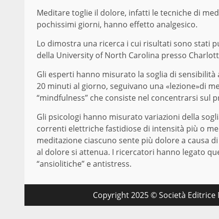
Meditare toglie il dolore, infatti le tecniche di me
pochissimi giorni, hanno effetto analgesico.
Lo dimostra una ricerca i cui risultati sono stati p
della University of North Carolina presso Charlott
Gli esperti hanno misurato la soglia di sensibilità
20 minuti al giorno, seguivano una «lezione»di med
“mindfulness” che consiste nel concentrarsi sul p
Gli psicologi hanno misurato variazioni della sogli
correnti elettriche fastidiose di intensità più o 
meditazione ciascuno sente più dolore a causa di q
al dolore si attenua. I ricercatori hanno legato q
“ansiolitiche” e antistress.
Copyright 2025 © Società Editrice M