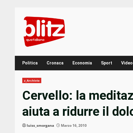
Skip
to
content
Politica
Cronaca
Economia
Sport
Video
z_Archivio
Cervello: la medita
aiuta a ridurre il dol
luiss_smorgana
Marzo 16, 2010