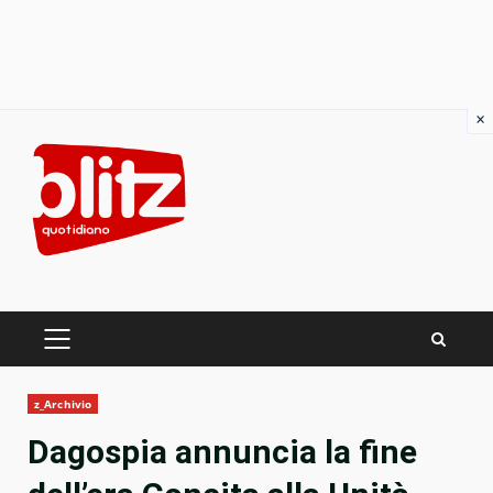
×
Skip
to
content
PRIMARY
MENU
z_Archivio
Dagospia annuncia la fine