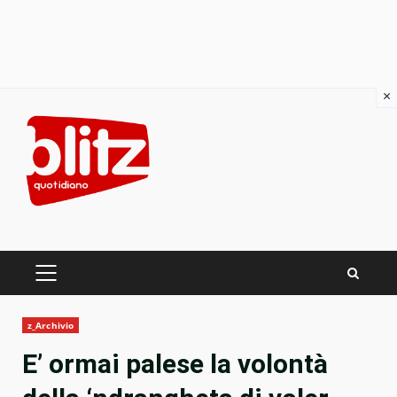
×
Skip
to
content
PRIMARY
MENU
z_Archivio
E’ ormai palese la volontà