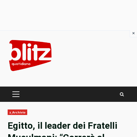
×
Skip
to
content
PRIMARY
MENU
z_Archivio
Egitto, il leader dei Fratelli