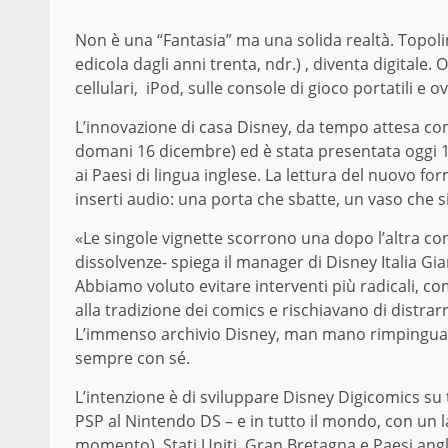
Non è una “Fantasia” ma una solida realtà. Topolin
edicola dagli anni trenta, ndr.) , diventa digitale. 
cellulari, iPod, sulle console di gioco portatili e 
L’innovazione di casa Disney, da tempo attesa co
domani 16 dicembre) ed è stata presentata oggi 1
ai Paesi di lingua inglese. La lettura del nuovo fo
inserti audio: una porta che sbatte, un vaso che 
«Le singole vignette scorrono una dopo l’altra con
dissolvenze- spiega il manager di Disney Italia Gian
Abbiamo voluto evitare interventi più radicali, c
alla tradizione dei comics e rischiavano di distrarr
L’immenso archivio Disney, man mano rimpinguat
sempre con sé.
L’intenzione è di sviluppare Disney Digicomics su t
PSP al Nintendo DS – e in tutto il mondo, con un la
momento), Stati Uniti, Gran Bretagna e Paesi anglofo