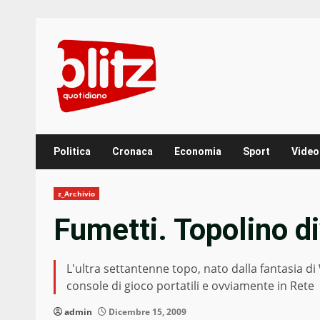
Skip
to
content
Politica
Cronaca
Economia
Sport
Video
z_Archivio
Fumetti. Topolino di
L'ultra settantenne topo, nato dalla fantasia di 
console di gioco portatili e ovviamente in Rete
admin
Dicembre 15, 2009