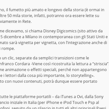
o, il fumetto più amato e longevo della storia (è ormai in
Oltre 50 mila storie, infatti, potranno ora essere lette su
ovviamente in Rete.
me dicevamo, si chiama Disney Digicomics (sito attivo da
5 dicembre a Milano in contemporanea con gli Stati Uniti e
rmato sarà vignetta per vignetta, con l’integrazione anche di
si rompe.
 un clic, separate da semplici transizioni come le
franco Cordara -Viene così ricostruita la lettura a “striscia”
ome animazione o effetti speciali, perché non appartengono
e i lettori dalla cosa più importante, lo storytelling».
o con nuovi contenuti, potrà dunque essere portato
utte le piattaforme portatili – da iTunes a Ovi, dalla Sony
ncio iniziale in Italia (per iPhone e iPod Touch e Psp al
ni, seguito da un rilascio in tutti gli altri principali Paesi