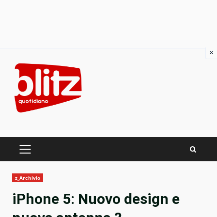
×
Skip
to
content
PRIMARY
MENU
z_Archivio
iPhone 5: Nuovo design e