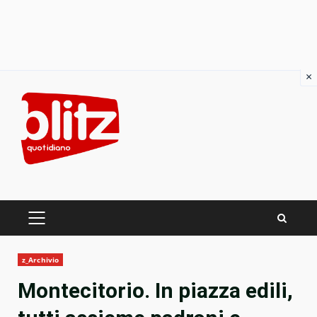
×
Skip
to
content
PRIMARY
MENU
z_Archivio
Montecitorio. In piazza edili,