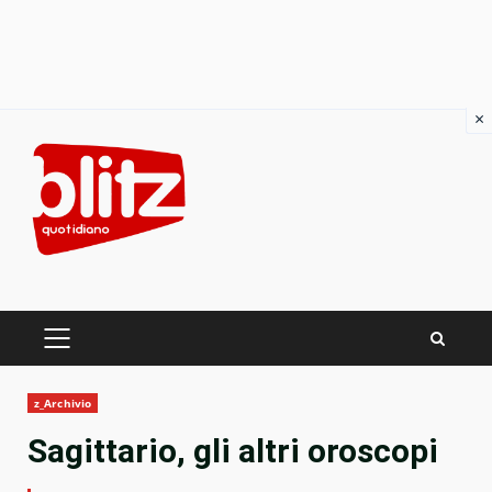
×
Skip
to
content
PRIMARY
MENU
z_Archivio
Sagittario, gli altri oroscopi