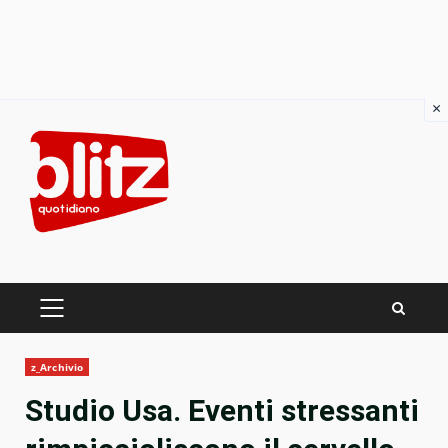
×
Skip
to
content
PRIMARY
MENU
z_Archivio
Studio Usa. Eventi stressanti