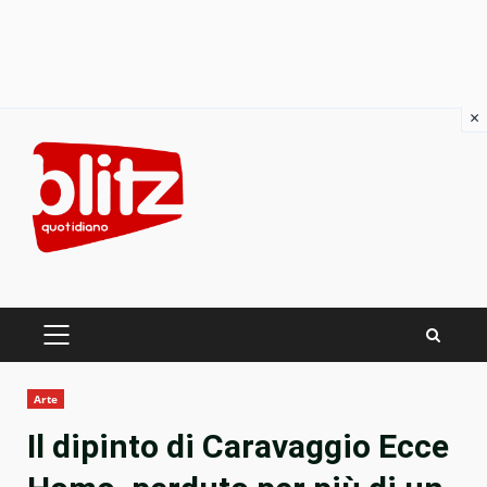
×
Skip
to
content
PRIMARY
MENU
Arte
Il dipinto di Caravaggio Ecce