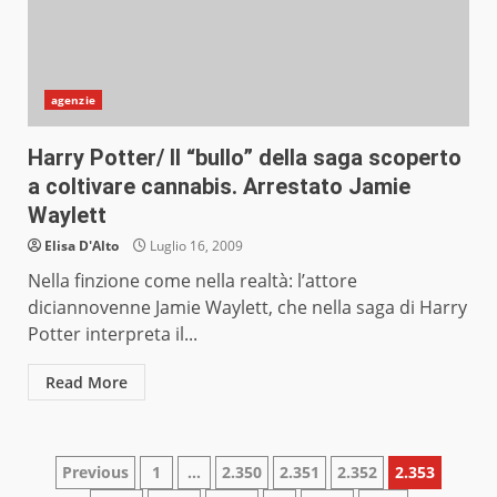
agenzie
Harry Potter/ Il “bullo” della saga scoperto
a coltivare cannabis. Arrestato Jamie
Waylett
Elisa D'Alto
Luglio 16, 2009
Nella finzione come nella realtà: l’attore
diciannovenne Jamie Waylett, che nella saga di Harry
Potter interpreta il...
Read More
Paginazione
Previous
1
…
2.350
2.351
2.352
2.353