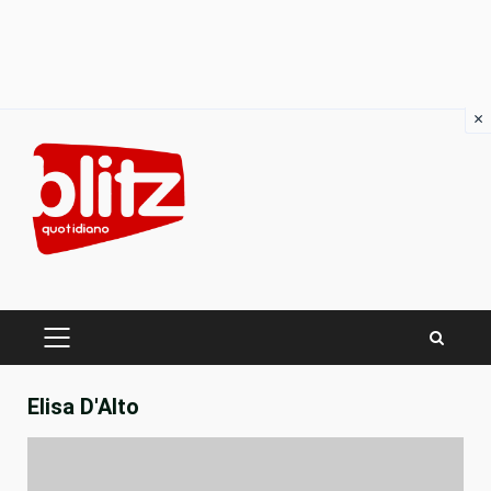
×
Skip
to
content
PRIMARY
MENU
Elisa D'Alto