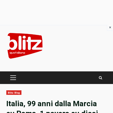
×
Skip
to
content
PRIMARY
MENU
Blitz Blog
Italia, 99 anni dalla Marcia