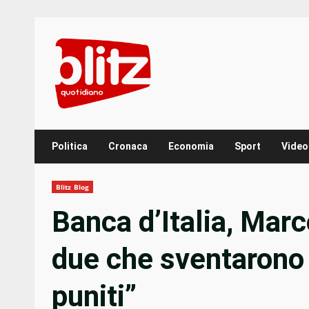
Skip
to
content
Politica
Cronaca
Economia
Sport
Video
Blitz Blog
Banca d’Italia, Marc
due che sventarono i
puniti”