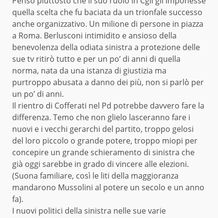
Penso piuttosto che il suo ruolo in Cgil gli imponesse
quella scelta che fu baciata da un trionfale successo
anche organizzativo. Un milione di persone in piazza
a Roma. Berlusconi intimidito e ansioso della
benevolenza della odiata sinistra a protezione delle
sue tv ritirò tutto e per un po’ di anni di quella
norma, nata da una istanza di giustizia ma
purtroppo abusata a danno dei più, non si parlò per
un po’ di anni.
Il rientro di Cofferati nel Pd potrebbe davvero fare la
differenza. Temo che non glielo lasceranno fare i
nuovi e i vecchi gerarchi del partito, troppo gelosi
del loro piccolo o grande potere, troppo miopi per
concepire un grande schieramento di sinistra che
già oggi sarebbe in grado di vincere alle elezioni.
(Suona familiare, così le liti della maggioranza
mandarono Mussolini al potere un secolo e un anno
fa).
I nuovi politici della sinistra nelle sue varie