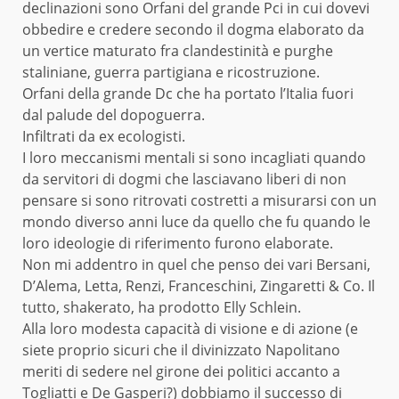
declinazioni sono Orfani del grande Pci in cui dovevi
obbedire e credere secondo il dogma elaborato da
un vertice maturato fra clandestinità e purghe
staliniane, guerra partigiana e ricostruzione.
Orfani della grande Dc che ha portato l’Italia fuori
dal palude del dopoguerra.
Infiltrati da ex ecologisti.
I loro meccanismi mentali si sono incagliati quando
da servitori di dogmi che lasciavano liberi di non
pensare si sono ritrovati costretti a misurarsi con un
mondo diverso anni luce da quello che fu quando le
loro ideologie di riferimento furono elaborate.
Non mi addentro in quel che penso dei vari Bersani,
D’Alema, Letta, Renzi, Franceschini, Zingaretti & Co. Il
tutto, shakerato, ha prodotto Elly Schlein.
Alla loro modesta capacità di visione e di azione (e
siete proprio sicuri che il divinizzato Napolitano
meriti di sedere nel girone dei politici accanto a
Togliatti e De Gasperi?) dobbiamo il successo di