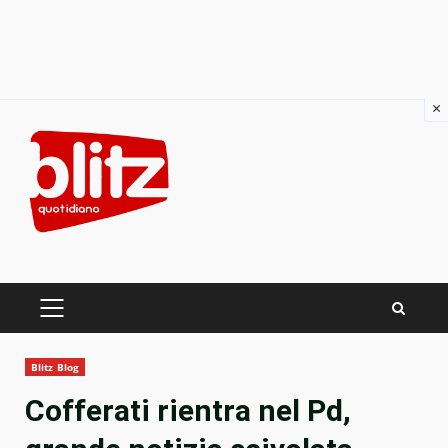
×
Skip
to
content
PRIMARY
MENU
Blitz Blog
Cofferati rientra nel Pd,