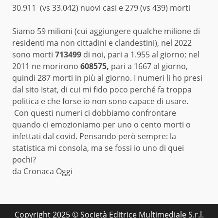
30.911 (vs 33.042) nuovi casi e 279 (vs 439) morti
Siamo 59 milioni (cui aggiungere qualche milione di
residenti ma non cittadini e clandestini), nel 2022
sono morti
713499
di noi, pari a 1.955 al giorno; nel
2011 ne morirono
608575,
pari a 1667 al giorno,
quindi 287 morti in più al giorno. I numeri li ho presi
dal sito Istat, di cui mi fido poco perché fa troppa
politica e che forse io non sono capace di usare.
Con questi numeri ci dobbiamo confrontare
quando ci emozioniamo per uno o cento morti o
infettati dal covid. Pensando però sempre: la
statistica mi consola, ma se fossi io uno di quei
pochi?
da
Cronaca Oggi
Copyright 2025 © Società Editrice Multimediale S.r.l.