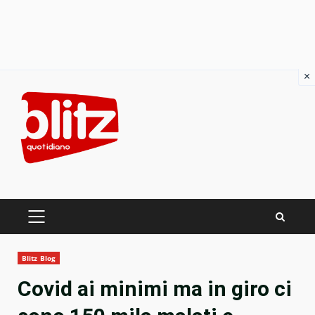
×
Skip
to
content
PRIMARY
MENU
Blitz Blog
Covid ai minimi ma in giro ci