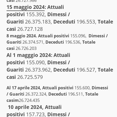
casi
26.727.986
15 maggio 2024
:
Attuali
positivi
155.392,
Dimessi /
Guariti
26.375.183,
Deceduti
196.553,
Totale
casi
26.727.128
8 maggio 2024.
Attuali positivi
155.096,
Dimessi /
Guariti
26.374.571,
Deceduti
196.536,
Totale
casi
26.726.203
Al 1 magggio 2024:
Attuali
positivi
155.090,
Dimessi /
Guariti
26.373.962,
Deceduti
196.527,
Totale
casi
26.725.579
Al 17 aprile 2024,
Attuali positivi
155.600,
Dimessi
/ Guariti
26.372.324,
Deceduti
196.511,
Totale
casim
26.724.435
10 aprile 2024,
Attuali
positivi
157.723,
Dimessi /