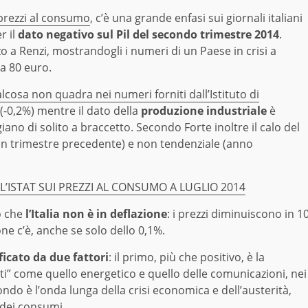
 prezzi al consumo
, c’è una grande enfasi sui giornali italiani
r il
dato negativo sul Pil del secondo trimestre 2014
.
o a Renzi, mostrandogli i numeri di un Paese in crisi a
a 80 euro.
cosa non quadra nei numeri forniti dall’Istituto di
vo (-0,2%) mentre il dato della
produzione industriale
è
iano di solito a braccetto. Secondo Forte inoltre il calo del
con trimestre precedente) e non tendenziale (anno
LL’ISTAT SUI PREZZI AL CONSUMO A LUGLIO 2014
o che
l’Italia non è in deflazione
: i prezzi diminuiscono in 1
ione c’è, anche se solo dello 0,1%.
icato da due fattori
: il primo, più che positivo, è la
ti” come quello energetico e quello delle comunicazioni, nei
condo è l’onda lunga della crisi economica e dell’austerità,
dei consumi.