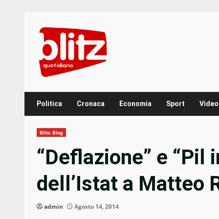
Skip
to
content
Politica
Cronaca
Economia
Sport
Video
Blitz Blog
“Deflazione” e “Pil i
dell’Istat a Matteo 
admin
Agosto 14, 2014