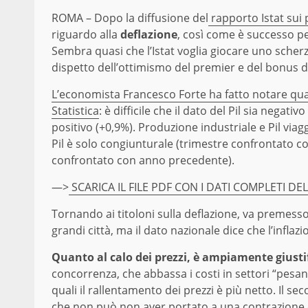
ROMA – Dopo la diffusione del
rapporto Istat sui
riguardo alla
deflazione
, così come è successo pe
Sembra quasi che l’Istat voglia giocare uno scherz
dispetto dell’ottimismo del premier e del bonus d
L’economista Francesco Forte ha fatto notare qual
Statistica
: è difficile che il dato del Pil sia negati
positivo (+0,9%). Produzione industriale e Pil viagg
Pil è solo congiunturale (trimestre confrontato 
confrontato con anno precedente).
—>
SCARICA IL FILE PDF CON I DATI COMPLETI DE
Tornando ai titoloni sulla deflazione, va premess
grandi città, ma il dato nazionale dice che l’inflaz
Quanto al calo dei prezzi, è ampiamente giustif
concorrenza, che abbassa i costi in settori “pesan
quali il rallentamento dei prezzi è più netto. Il se
che non può non aver portato a una contrazione 