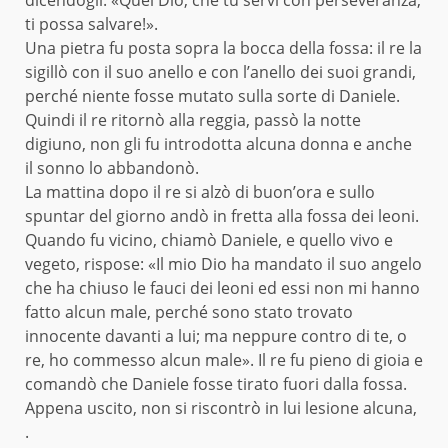
ti possa salvare!».
Una pietra fu posta sopra la bocca della fossa: il re la
sigillò con il suo anello e con l’anello dei suoi grandi,
perché niente fosse mutato sulla sorte di Daniele.
Quindi il re ritornò alla reggia, passò la notte
digiuno, non gli fu introdotta alcuna donna e anche
il sonno lo abbandonò.
La mattina dopo il re si alzò di buon’ora e sullo
spuntar del giorno andò in fretta alla fossa dei leoni.
Quando fu vicino, chiamò Daniele, e quello vivo e
vegeto, rispose: «Il mio Dio ha mandato il suo angelo
che ha chiuso le fauci dei leoni ed essi non mi hanno
fatto alcun male, perché sono stato trovato
innocente davanti a lui; ma neppure contro di te, o
re, ho commesso alcun male». Il re fu pieno di gioia e
comandò che Daniele fosse tirato fuori dalla fossa.
Appena uscito, non si riscontrò in lui lesione alcuna,
.