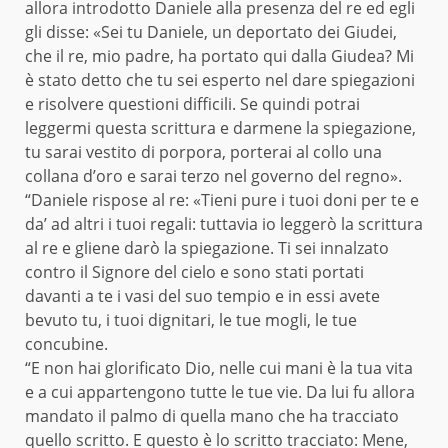
allora introdotto Daniele alla presenza del re ed egli
gli disse: «Sei tu Daniele, un deportato dei Giudei,
che il re, mio padre, ha portato qui dalla Giudea? Mi
è stato detto che tu sei esperto nel dare spiegazioni
e risolvere questioni difficili. Se quindi potrai
leggermi questa scrittura e darmene la spiegazione,
tu sarai vestito di porpora, porterai al collo una
collana d’oro e sarai terzo nel governo del regno».
“Daniele rispose al re: «Tieni pure i tuoi doni per te e
da’ ad altri i tuoi regali: tuttavia io leggerò la scrittura
al re e gliene darò la spiegazione. Ti sei innalzato
contro il Signore del cielo e sono stati portati
davanti a te i vasi del suo tempio e in essi avete
bevuto tu, i tuoi dignitari, le tue mogli, le tue
concubine.
“E non hai glorificato Dio, nelle cui mani è la tua vita
e a cui appartengono tutte le tue vie. Da lui fu allora
mandato il palmo di quella mano che ha tracciato
quello scritto. E questo è lo scritto tracciato: Mene,