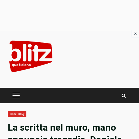
×
Skip
to
content
PRIMARY
MENU
Blitz Blog
La scritta nel muro, mano