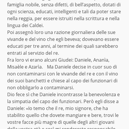
famiglia nobile, senza difetti, di bell’aspetto, dotati di
ogni scienza, educati, intelligenti e tali da poter stare
nella reggia, per essere istruiti nella scrittura e nella
lingua dei Caldei.
Poi assegnò loro una razione giornaliera delle sue
vivande e del vino che egli beveva; dovevano essere
educati per tre anni, al termine dei quali sarebbero
entrati al servizio del re.
Fra loro vi erano alcuni Giudei: Daniele, Ananìa,
Misaèle e Azarìa. Ma Daniele decise in cuor suo di
non contaminarsi con le vivande del re e con il vino
dei suoi banchetti e chiese al capo dei funzionari di
non obbligarlo a contaminarsi.
Dio fece sì che Daniele incontrasse la benevolenza e
la simpatia del capo dei funzionari. Però egli disse a
Daniele: «Io temo che il re, mio signore, che ha
stabilito quello che dovete mangiare e bere, trovi le
vostre facce più magre di quelle degli altri giovani
della vostra età e così mi rendereste responsabile