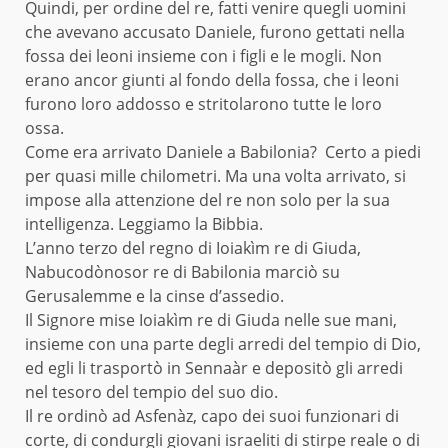
Quindi, per ordine del re, fatti venire quegli uomini
che avevano accusato Daniele, furono gettati nella
fossa dei leoni insieme con i figli e le mogli. Non
erano ancor giunti al fondo della fossa, che i leoni
furono loro addosso e stritolarono tutte le loro
ossa.
Come era arrivato Daniele a Babilonia? Certo a piedi
per quasi mille chilometri. Ma una volta arrivato, si
impose alla attenzione del re non solo per la sua
intelligenza. Leggiamo la Bibbia.
L’anno terzo del regno di Ioiakìm re di Giuda,
Nabucodònosor re di Babilonia marciò su
Gerusalemme e la cinse d’assedio.
Il Signore mise Ioiakìm re di Giuda nelle sue mani,
insieme con una parte degli arredi del tempio di Dio,
ed egli li trasportò in Sennaàr e depositò gli arredi
nel tesoro del tempio del suo dio.
Il re ordinò ad Asfenàz, capo dei suoi funzionari di
corte, di condurgli giovani israeliti di stirpe reale o di