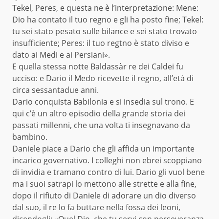
Tekel, Peres, e questa ne è l’interpretazione: Mene:
Dio ha contato il tuo regno e gli ha posto fine; Tekel:
tu sei stato pesato sulle bilance e sei stato trovato
insufficiente; Peres: il tuo regtno è stato diviso e
dato ai Medi e ai Persiani».
E quella stessa notte Baldassàr re dei Caldei fu
ucciso: e Dario il Medo ricevette il regno, all’età di
circa sessantadue anni.
Dario conquista Babilonia e si insedia sul trono. E
qui c’è un altro episodio della grande storia dei
passati millenni, che una volta ti insegnavano da
bambino.
Daniele piace a Dario che gli affida un importante
incarico governativo. I colleghi non ebrei scoppiano
di invidia e tramano contro di lui. Dario gli vuol bene
ma i suoi satrapi lo mettono alle strette e alla fine,
dopo il rifiuto di Daniele di adorare un dio diverso
dal suo, il re lo fa buttare nella fossa dei leoni,
dicendogli: «Quel Dio, che tu servi con perseveranza,