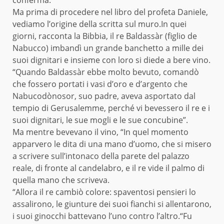
Ma prima di procedere nel libro del profeta Daniele,
vediamo l’origine della scritta sul muro.In quei
giorni, racconta la Bibbia, il re Baldassàr (figlio de
Nabucco) imbandì un grande banchetto a mille dei
suoi dignitari e insieme con loro si diede a bere vino.
“Quando Baldassàr ebbe molto bevuto, comandò
che fossero portati i vasi d’oro e d’argento che
Nabucodònosor, suo padre, aveva asportato dal
tempio di Gerusalemme, perché vi bevessero il re e i
suoi dignitari, le sue mogli e le sue concubine”.
Ma mentre bevevano il vino, “In quel momento
apparvero le dita di una mano d’uomo, che si misero
a scrivere sull’intonaco della parete del palazzo
reale, di fronte al candelabro, e il re vide il palmo di
quella mano che scriveva.
“Allora il re cambiò colore: spaventosi pensieri lo
assalirono, le giunture dei suoi fianchi si allentarono,
i suoi ginocchi battevano l’uno contro l’altro.“Fu