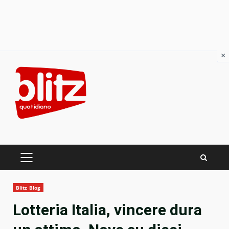
×
Skip
to
content
PRIMARY
MENU
Blitz Blog
Lotteria Italia, vincere dura