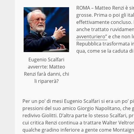
ROMA – Matteo Renzi è sim
grosse. Prima o poi gli i
effettivamente concluso. 
anche trattato ruvidamen
avventuriero”
e che non lo
Repubblica trasformata i
qua, come se la caduta di B
Eugenio Scalfari
avverrte: Matteo
Renzi farà danni, chi
li riparerà?
Per un po’ di mesi Eugenio Scalfari si era un po’ p
pressioni del suo amico Giorgio Napolitano, che g
redivivo Giolitti. D’altra parte lo stesso Scalfari,
cui critica Renzi continua a trattare Walter Veltro
qualche gradino inferiore a gente come Montaigne