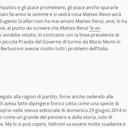
patico e gli piace promettere, gli piace anche spararle
taliani faranno le somme e si vedrà cosa Matteo Renzi avrà
Eugenio Scalfari non ha mai amato Matteo Renzi, anzi, lo ha
te, al punto da scrivere che Matteo Renzi
“è un
 avrebbe votato, in contrasto con la linea prevalente di
n piccola Pravda del Governo di turmo da Mario Monti in
erlusconi avesse risolto tutti i problemi dell’Italia.
iegato alla ragion di partito, forse anche cedendo alle
li aveva fatto dipingere Enrico Letta come una specie di
 proprio nello stesso editoriale di domenica 29 giugno 2014 in
ni come un grande del pensiero e della storia, solo di
. Ma lo si può capire, Veltroni sa essere molto suadente e