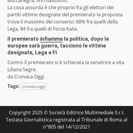
Boccanegra, finì malissimo.
La cosa assurda è che proprio fra gli elettori dei
partiti vittime designate del premierato la proposta
trova il massimo dei consensi: 88% fra quelli della
Lega, 84 fra quelli di Forza Italia.
Il premierato
infiamma
la politica, dopo le
europee sarà guerra, tacciono le vittime
designate, Lega e FI
Contro il premierato si è
schierata
la senatrice a vita
Liliana Segre.
da
Cronaca Oggi.
Tags:
cronaca oggi
Copyright 2025 © Società Editrice Multimediale S.r.l.
Testata Giornalistica registrata al Tribunale di Roma al
n°805 del 14/12/2021