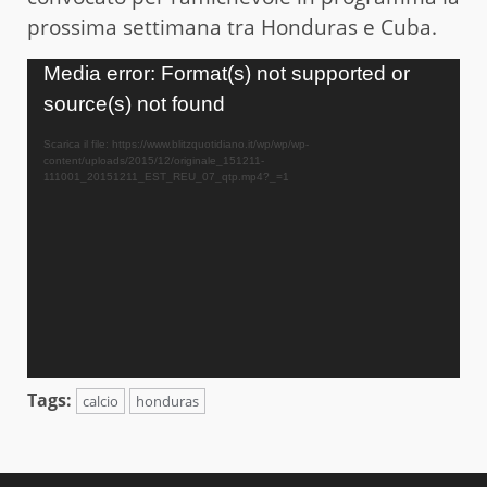
prossima settimana tra Honduras e Cuba.
Video
Media error: Format(s) not supported or
Player
source(s) not found
Scarica il file: https://www.blitzquotidiano.it/wp/wp/wp-
content/uploads/2015/12/originale_151211-
111001_20151211_EST_REU_07_qtp.mp4?_=1
Tags:
calcio
honduras