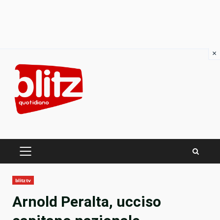
×
Skip
to
content
PRIMARY
MENU
blitztv
Arnold Peralta, ucciso