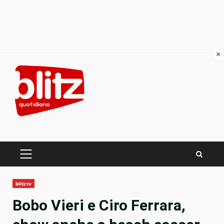
×
Skip
to
content
PRIMARY
MENU
blitztv
Bobo Vieri e Ciro Ferrara,