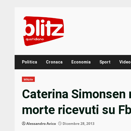
Skip
to
content
Politica
Cronaca
Economia
Sport
Video
blitztv
Caterina Simonsen r
morte ricevuti su Fb
Alessandro Avico
Dicembre 28, 2013