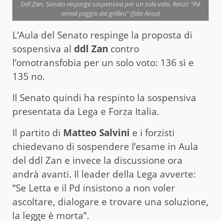
Ddl Zan, Senato respinge sospensiva per un solo voto. Renzi: "Pd
ormai peggio dei grillini" (foto Ansa)
L’Aula del Senato respinge la proposta di
sospensiva al
ddl Zan
contro
l’omotransfobia per un solo voto: 136 sì e
135 no.
Il Senato quindi ha respinto la sospensiva
presentata da Lega e Forza Italia.
Il partito di
Matteo Salvini
e i forzisti
chiedevano di sospendere l’esame in Aula
del ddl
Zan e invece la discussione ora
andrà avanti. Il leader della Lega avverte:
“Se Letta e il Pd insistono a non voler
ascoltare, dialogare e trovare una soluzione,
la legge
è morta”.