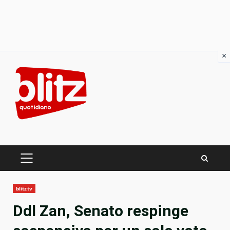
×
Skip
to
content
PRIMARY
MENU
blitztv
Ddl Zan, Senato respinge