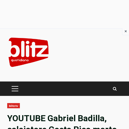
×
Skip
to
content
PRIMARY
MENU
blitztv
YOUTUBE Gabriel Badilla,