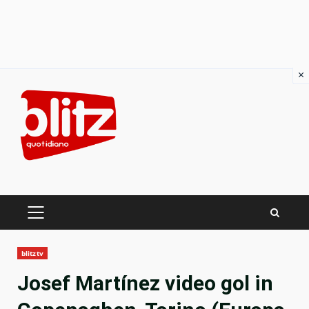
×
Skip
to
content
PRIMARY
MENU
blitztv
Josef Martínez video gol in