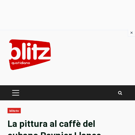
×
Skip
to
content
PRIMARY
MENU
blitztv
La pittura al caffè del