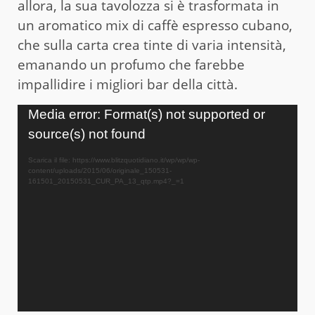
allora, la sua tavolozza si è trasformata in
un aromatico mix di caffè espresso cubano,
che sulla carta crea tinte di varia intensità,
emanando un profumo che farebbe
impallidire i migliori bar della città.
Video
Media error: Format(s) not supported or
Player
source(s) not found
Scarica il file: https://www.blitzquotidiano.it/wp/wp/wp-
content/uploads/2015/06/originale_150531-
161501_20150531_CUR_PA_13_qtp.mp4?_=1