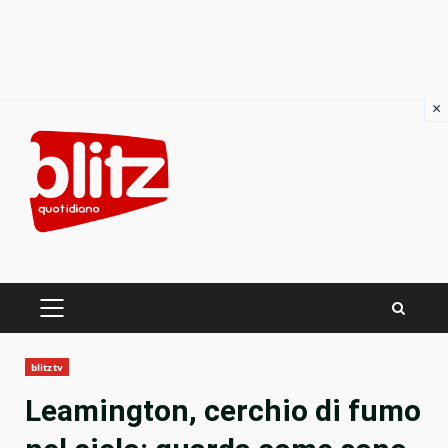
×
Skip
to
content
PRIMARY
MENU
blitztv
Leamington, cerchio di fumo