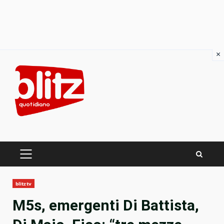
×
Skip
to
content
PRIMARY
MENU
blitztv
M5s, emergenti Di Battista,