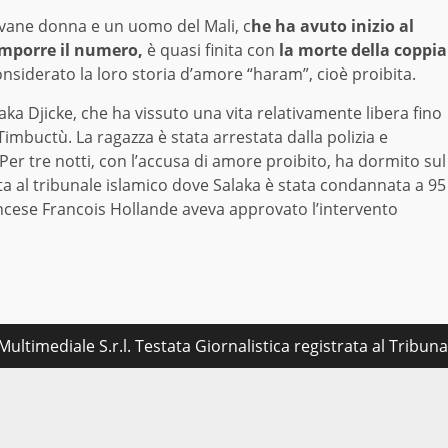
ovane donna e un uomo del Mali, c
he ha avuto inizio al
omporre il numero,
è quasi finita con
la morte della coppia
siderato la loro storia d’amore “haram”, cioè proibita.
ka Djicke, che ha vissuto una vita relativamente libera fino
 Timbuctù. La ragazza è stata arrestata dalla polizia e
. Per tre notti, con l’accusa di amore proibito, ha dormito sul
a al tribunale islamico dove Salaka è stata condannata a 95
rancese Francois Hollande aveva approvato l’intervento
ultimediale S.r.l. Testata Giornalistica registrata al Tribu