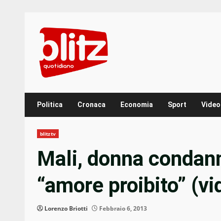
Skip
to
content
Politica
Cronaca
Economia
Sport
Video
blitztv
Mali, donna condann
“amore proibito” (vi
Lorenzo Briotti
Febbraio 6, 2013