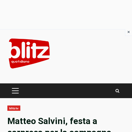
×
Skip
to
content
PRIMARY
MENU
blitztv
Matteo Salvini, festa a