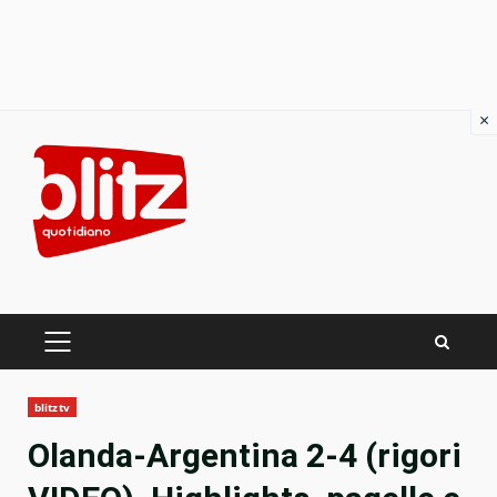
×
Skip
to
content
PRIMARY
MENU
blitztv
Olanda-Argentina 2-4 (rigori