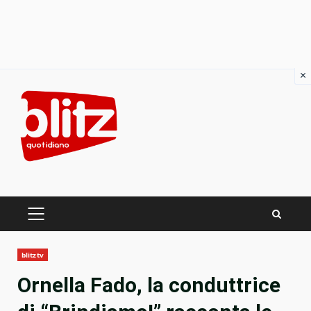
×
Skip
to
content
PRIMARY
MENU
blitztv
Ornella Fado, la conduttrice