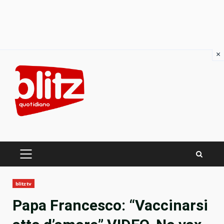
×
Skip
to
content
PRIMARY
MENU
blitztv
Papa Francesco: “Vaccinarsi