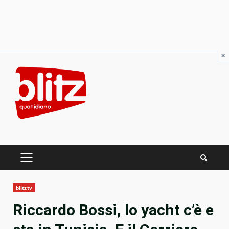
×
Skip
to
content
PRIMARY
MENU
blitztv
Riccardo Bossi, lo yacht c’è e