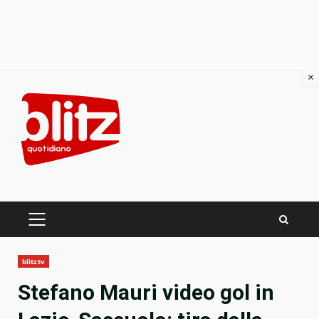
×
Skip
to
content
PRIMARY
MENU
blitztv
Stefano Mauri video gol in