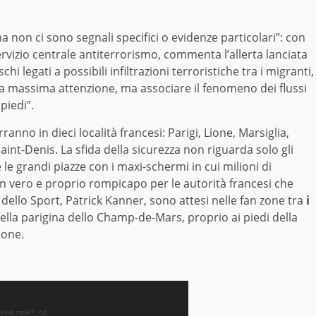
ma non ci sono segnali specifici o evidenze particolari”: con
rvizio centrale antiterrorismo, commenta l’allerta lanciata
i legati a possibili infiltrazioni terroristiche tra i migranti,
la massima attenzione, ma associare il fenomeno dei flussi
piedi”.
ranno in dieci località francesi: Parigi, Lione, Marsiglia,
Saint-Denis. La sfida della sicurezza non riguarda solo gli
 le grandi piazze con i maxi-schermi in cui milioni di
Un vero e proprio rompicapo per le autorità francesi che
o dello Sport, Patrick Kanner, sono attesi nelle fan zone tra
i
ella parigina dello Champ-de-Mars, proprio ai piedi della
sone.
05/isis.mp4?_=1