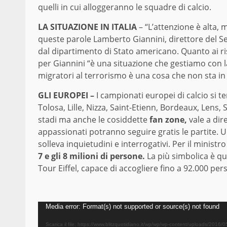
quelli in cui alloggeranno le squadre di calcio.
LA SITUAZIONE IN ITALIA
– “L’attenzione è alta, 
queste parole Lamberto Giannini, direttore del Se
dal dipartimento di Stato americano. Quanto ai risch
per Giannini “è una situazione che gestiamo con 
migratori al terrorismo è una cosa che non sta in 
GLI EUROPEI –
I campionati europei di calcio si ter
Tolosa, Lille, Nizza, Saint-Etienn, Bordeaux, Lens, 
stadi ma anche le cosiddette
fan zone,
vale a dire
appassionati potranno seguire gratis le partite. 
solleva inquietudini e interrogativi. Per il ministr
7 e gli 8 milioni di persone.
La più simbolica è qu
Tour Eiffel, capace di accogliere fino a 92.000 per
Video
Media error: Format(s) not supported or source(s) not found
Player
Scarica il file: https://www.blitzquotidiano.it/wp/wp/wp-content/uploads/2016/