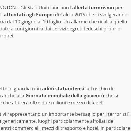
GTON – Gli Stati Uniti lanciano l
‘allerta terrorismo
per
li
attentati agli Europei
di Calcio 2016 che si svolgeranno
cia dal 10 giugno al 10 luglio. Un allarme che ricalca quello
ciato
alcuni giorni fa dai servizi segreti tedeschi
proprio
uropei.
tte in guardia i
cittadini statunitensi
sul rischio di
a anche alla
Giornata mondiale della gioventù
che si
e che attirerà oltre due milioni e mezzo di fedeli.
estivi rappresentano un importante bersaglio per i terroristi”,
 genericamente, luoghi particolarmente affollati del
 centri commerciali, mezzi di trasporto e hotel, in particolare