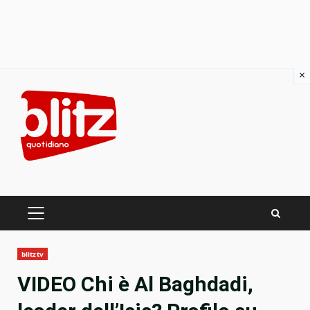
×
Skip
to
content
PRIMARY
MENU
blitztv
VIDEO Chi è Al Baghdadi,