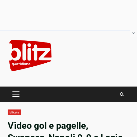
×
Skip
to
content
PRIMARY
MENU
blitztv
Video gol e pagelle,