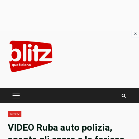
×
Skip
to
content
PRIMARY
MENU
blitztv
VIDEO Ruba auto polizia,