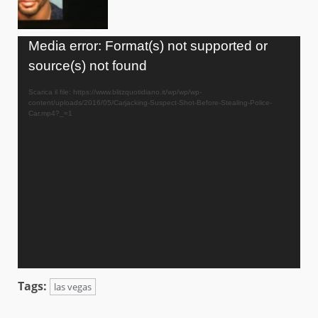
Video
Media error: Format(s) not supported or
Player
source(s) not found
Scarica il file: https://www.blitzquotidiano.it/wp/wp/wp-
content/uploads/2016/05/Carjacking-Suspect-Shot-Before-Stealing-Police-
Car.mp4?_=1
Tags:
las vegas