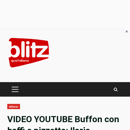
×
Skip
to
content
PRIMARY
MENU
blitztv
VIDEO YOUTUBE Buffon con