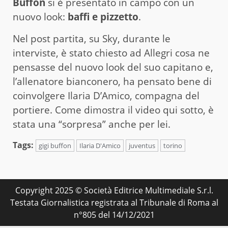
Buffon
si è presentato in campo con un
nuovo look:
baffi e pizzetto
.
Nel post partita, su Sky, durante le
interviste, è stato chiesto ad Allegri cosa ne
pensasse del nuovo look del suo capitano e,
l’allenatore bianconero, ha pensato bene di
coinvolgere Ilaria D’Amico, compagna del
portiere. Come dimostra il video qui sotto, è
stata una “sorpresa” anche per lei.
Tags:
gigi buffon
Ilaria D'Amico
juventus
torino
Copyright 2025 © Società Editrice Multimediale S.r.l.
Testata Giornalistica registrata al Tribunale di Roma al
n°805 del 14/12/2021