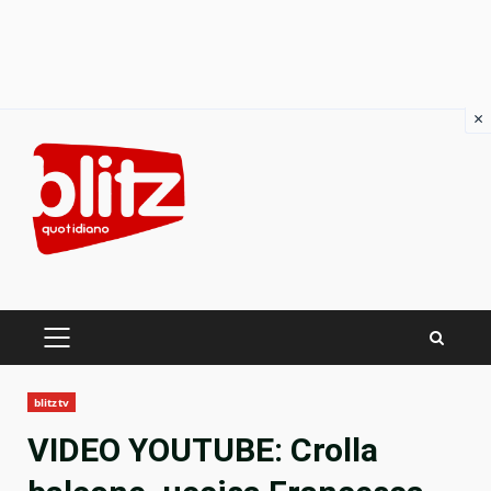
×
Skip
to
content
PRIMARY
MENU
blitztv
VIDEO YOUTUBE: Crolla