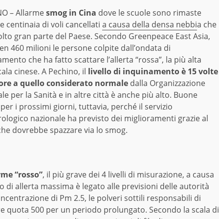
O – Allarme
smog in Cina
dove le scuole sono rimaste
e centinaia di voli cancellati
a causa della densa nebbi
a che
olto gran parte del Paese. Secondo Greenpeace East Asia,
n 460 milioni le persone colpite dall’ondata di
mento che ha fatto scattare l’allerta “rossa”, la più alta
cala cinese. A Pechino, il
livello di inquinamento è 15 volte
ore a quello considerato normale
dalla Organizzazione
e per la Sanità e in altre città è anche più alto. Buone
 per i prossimi giorni, tuttavia, perché il servizio
ologico nazionale ha previsto dei miglioramenti grazie al
che dovrebbe spazzare via lo smog.
arme “rosso”
, il più grave dei 4 livelli di misurazione, a causa
 di allerta massima è legato alle previsioni delle autorità
ncentrazione di Pm 2.5, le polveri sottili responsabili di
ltre quota 500 per un periodo prolungato. Secondo la scala di