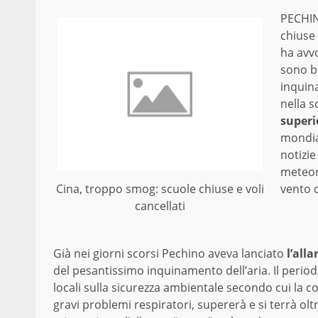
PECHIN
chiuse 
ha avv
sono be
inquina
nella s
superi
mondial
notizie
meteor
vento 
Cina, troppo smog: scuole chiuse e voli
cancellati
Già nei giorni scorsi Pechino aveva lanciato
l’all
del pesantissimo inquinamento dell’aria. Il periodo
locali sulla sicurezza ambientale secondo cui la co
gravi problemi respiratori, supererà e si terrà o