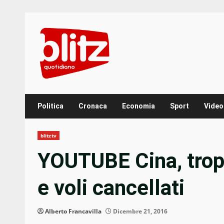
Skip
to
content
Politica
Cronaca
Economia
Sport
Video
blitztv
YOUTUBE Cina, trop
e voli cancellati
Alberto Francavilla
Dicembre 21, 2016