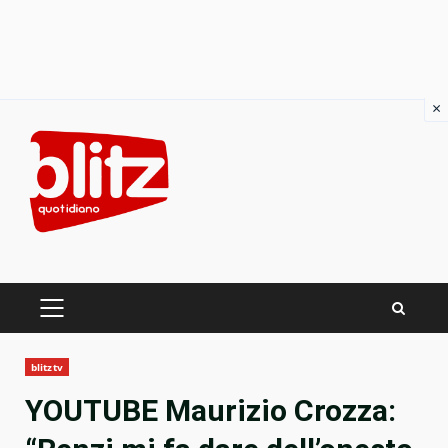
×
Skip
to
content
PRIMARY
MENU
blitztv
YOUTUBE Maurizio Crozza: