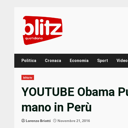
Skip
to
content
Politica
Cronaca
Economia
Sport
Video
blitztv
YOUTUBE Obama Puti
mano in Perù
Lorenzo Briotti
Novembre 21, 2016