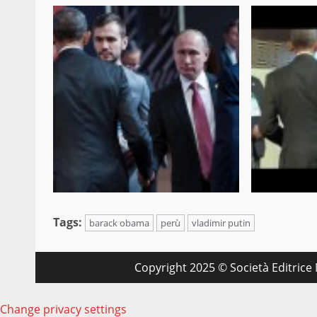
Tags:
barack obama
perù
vladimir putin
Copyright 2025 © Società Editrice M
Change privacy settings