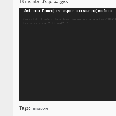
19 membri d’equipaggio.
Video
Media error: Format(s) not supported or source(s) not found
Player
Scarica il file: https://www.blitzquotidiano.it/wp/wp/wp-content/uploads/2016/
Emergency-Landing-VIDEO.mp4?_=1
Tags:
singapore