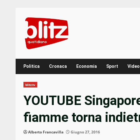
Skip
to
content
Politica
Cronaca
Economia
Sport
Video
blitztv
YOUTUBE Singapore 
fiamme torna indiet
Alberto Francavilla
Giugno 27, 2016