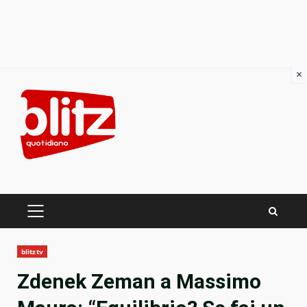
×
Skip
to
content
PRIMARY
MENU
blitztv
Zdenek Zeman a Massimo