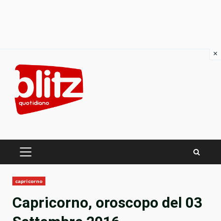
×
Skip
to
content
PRIMARY
MENU
capricorno
Capricorno, oroscopo del 03