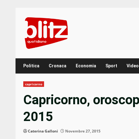
Skip
to
content
Politica
Cronaca
Economia
Sport
Video
capricorno
Capricorno, orosco
2015
Caterina Galloni
Novembre 27, 2015