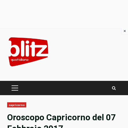
×
Skip
to
content
PRIMARY
MENU
capricorno
Oroscopo Capricorno del 07